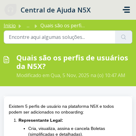
Ir para o conteúdo principal
Central de Ajuda N5X
Início
...
Quais são os perfis de usuários da N5X?
Quais são os perfis de usuários
da N5X?
Modificado em Qua, 5 Nov, 2025 na (o) 10:47 AM
Existem 5 perfis de usuário na plataforma N5X e todos
podem ser adicionados no onboarding:
Representante Legal:
Cria, visualiza, assina e cancela Boletas
(simplificadas e detalhadas).