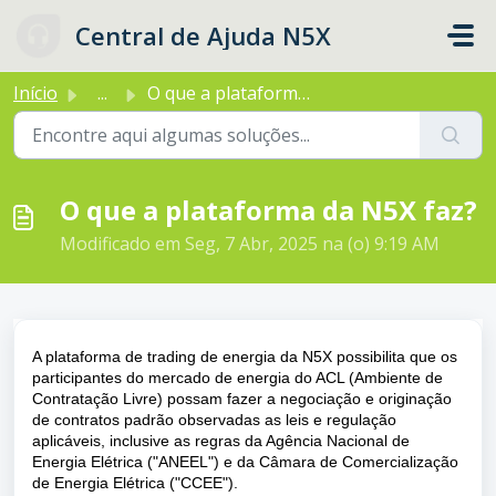
Ir para o conteúdo principal
Central de Ajuda N5X
Início
...
O que a plataforma da N5X faz?
O que a plataforma da N5X faz?
Modificado em Seg, 7 Abr, 2025 na (o) 9:19 AM
A plataforma de trading de energia da N5X possibilita que os
participantes do mercado de energia do ACL (Ambiente de
Contratação Livre) possam fazer a negociação e originação
de contratos padrão observadas as leis e regulação
aplicáveis, inclusive as regras da Agência Nacional de
Energia Elétrica ("ANEEL") e da Câmara de Comercialização
de Energia Elétrica ("CCEE").